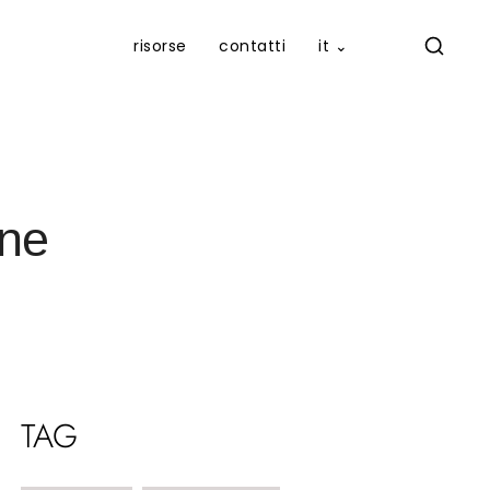
risorse
contatti
it ⌄
one
TAG