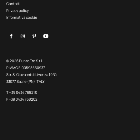
Contatti
Privacy policy
Informativa cookie
© 2026 Punto Tre S.r.l.
P.IVA/C.F. 00598550937
Str. S. Giovanni di Livenza 19/G
33077 Sacile (PN) ITALY
T +39 0434 768210
F +39 0434 768202