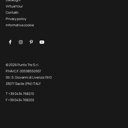
Virtual tour
Contatti
Privacy policy
Informativa cookie
© 2026 Punto Tre S.r.l.
P.IVA/C.F. 00598550937
Str. S. Giovanni di Livenza 19/G
33077 Sacile (PN) ITALY
T +39 0434 768210
F +39 0434 768202