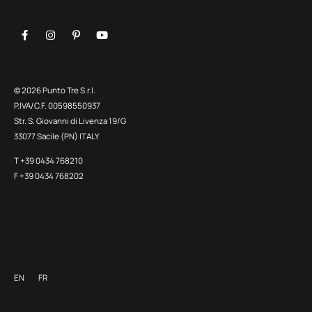
© 2026 Punto Tre S.r.l.
P.IVA/C.F. 00598550937
Str. S. Giovanni di Livenza 19/G
33077 Sacile (PN) ITALY
T +39 0434 768210
F +39 0434 768202
EN
FR