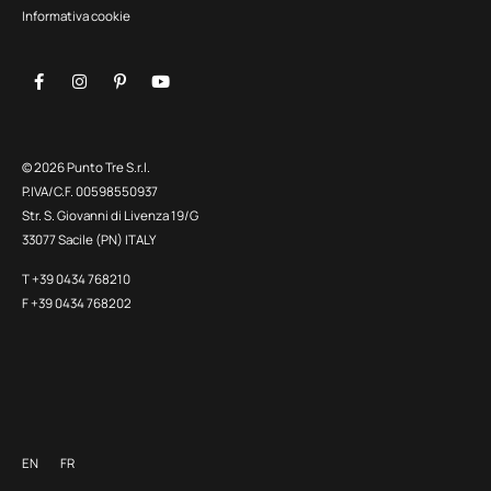
Informativa cookie
© 2026 Punto Tre S.r.l.
P.IVA/C.F. 00598550937
Str. S. Giovanni di Livenza 19/G
33077 Sacile (PN) ITALY
T +39 0434 768210
F +39 0434 768202
EN
FR