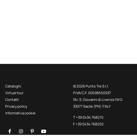
Cataloghi
© 2026 Punto Tre S.r.l.
Virtual tour
P.IVA/C.F. 00598550937
Contatti
Str. S. Giovanni di Livenza 19/G
Privacy policy
33077 Sacile (PN) ITALY
Informativa cookie
T +39 0434 768210
F +39 0434 768202