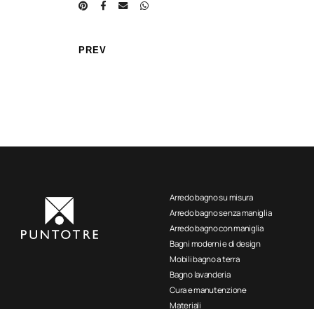
PREV
Arredo bagno su misura
Arredo bagno senza maniglia
Arredo bagno con maniglia
Bagni moderni e di design
Mobili bagno a terra
Bagno lavanderia
Cura e manutenzione
Materiali