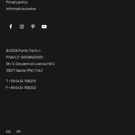
Privacy policy
Informativa cookie
© 2026 Punto Tre S.r.l.
P.IVA/C.F. 00598550937
Str. S. Giovanni di Livenza 19/G
33077 Sacile (PN) ITALY
T +39 0434 768210
F +39 0434 768202
EN
FR