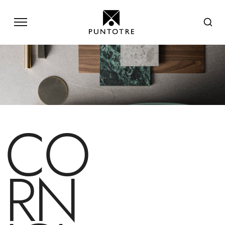
CO
RN