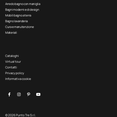
Arredo bagno con maniglia
Bagni moderni e di design
Mobili bagno a terra
Bagno lavanderia
Cura e manutenzione
Materiali
Cataloghi
Virtual tour
Contatti
Privacy policy
Informativa cookie
© 2026 Punto Tre S.r.l.