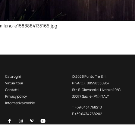
milano-e1588884135165.jpg
Cataloghi
© 2026 Punto Tre S.r.l.
Virtual tour
P.IVA/C.F. 00598550937
Contatti
Str. S. Giovanni di Livenza 19/G
Privacy policy
33077 Sacile (PN) ITALY
Informativa cookie
T +39 0434 768210
F +39 0434 768202