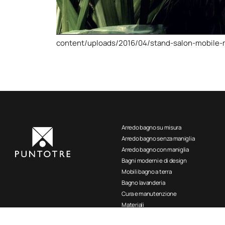
content/uploads/2016/04/stand-salon-mobile-
Arredo bagno su misura
Arredo bagno senza maniglia
Arredo bagno con maniglia
Bagni moderni e di design
Mobili bagno a terra
Bagno lavanderia
Cura e manutenzione
Materiali