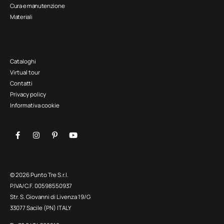
Cura e manutenzione
Materiali
Cataloghi
Virtual tour
Contatti
Privacy policy
Informativa cookie
© 2026 Punto Tre S.r.l.
P.IVA/C.F. 00598550937
Str. S. Giovanni di Livenza 19/G
33077 Sacile (PN) ITALY