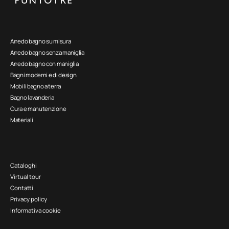
Arredo bagno su misura
Arredo bagno senza maniglia
Arredo bagno con maniglia
Bagni moderni e di design
Mobili bagno a terra
Bagno lavanderia
Cura e manutenzione
Materiali
Cataloghi
Virtual tour
Contatti
Privacy policy
Informativa cookie