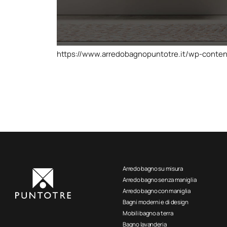
https://www.arredobagnopuntotre.it/wp-conten
Arredo bagno su misura
Arredo bagno senza maniglia
Arredo bagno con maniglia
Bagni moderni e di design
Mobili bagno a terra
Bagno lavanderia