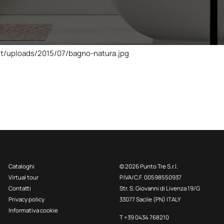
t/uploads/2015/07/bagno-natura.jpg
Cataloghi
© 2026 Punto Tre S.r.l.
Virtual tour
P.IVA/C.F. 00598550937
Contatti
Str. S. Giovanni di Livenza 19/G
Privacy policy
33077 Sacile (PN) ITALY
Informativa cookie
T +39 0434 768210