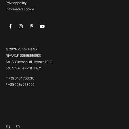
Privacy policy
Informativa cookie
© 2026 Punto Tre S.r.l.
P.IVA/C.F. 00598550937
Str. S. Giovanni di Livenza 19/G
33077 Sacile (PN) ITALY
T +39 0434 768210
F +39 0434 768202
EN
FR