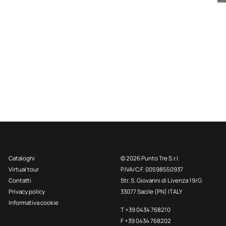
Cataloghi
© 2026 Punto Tre S.r.l.
Virtual tour
P.IVA/C.F. 00598550937
Contatti
Str. S. Giovanni di Livenza 19/G
Privacy policy
33077 Sacile (PN) ITALY
Informativa cookie
T +39 0434 768210
F +39 0434 768202