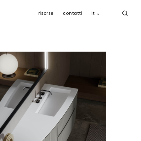
risorse
contatti
it ⌄