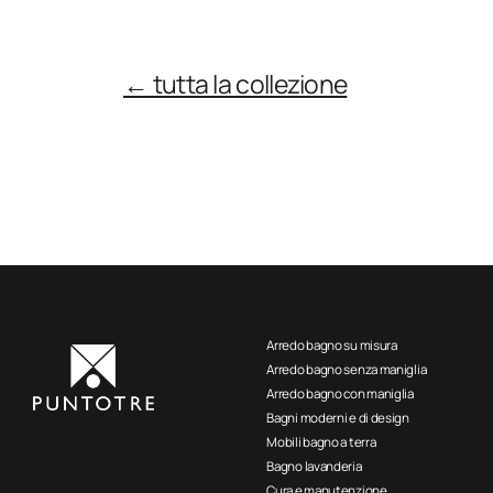
← tutta la collezione
Arredo bagno su misura
Arredo bagno senza maniglia
Arredo bagno con maniglia
Bagni moderni e di design
Mobili bagno a terra
Bagno lavanderia
Cura e manutenzione