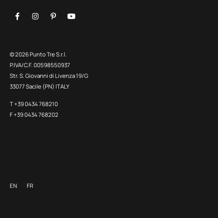
© 2026 Punto Tre S.r.l.
P.IVA/C.F. 00598550937
Str. S. Giovanni di Livenza 19/G
33077 Sacile (PN) ITALY
T +39 0434 768210
F +39 0434 768202
EN
FR