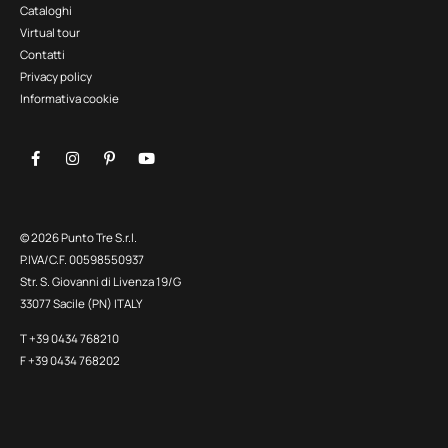
Cataloghi
Virtual tour
Contatti
Privacy policy
Informativa cookie
© 2026 Punto Tre S.r.l.
P.IVA/C.F. 00598550937
Str. S. Giovanni di Livenza 19/G
33077 Sacile (PN) ITALY
T +39 0434 768210
F +39 0434 768202