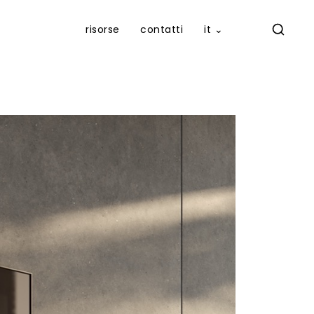
risorse
contatti
it ⌄