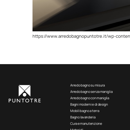
https://www.arredobagnopuntotre.it/wp-conte
Arredo bagno su misura
Arredo bagno senza maniglia
Arredo bagno con maniglia
Bagni moderni e di design
Mobili bagno a terra
Bagno lavanderia
Cura e manutenzione
Materiali