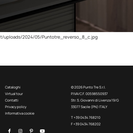
nt/uploads/2024/05/Puntotre_reverso_8_c.jpg
Cataloghi
© 2026 Punto Tre S.r.l.
Virtual tour
P.IVA/C.F. 00598550937
Contatti
Str. S. Giovanni di Livenza 19/G
Privacy policy
33077 Sacile (PN) ITALY
Informativa cookie
T +39 0434 768210
F +39 0434 768202