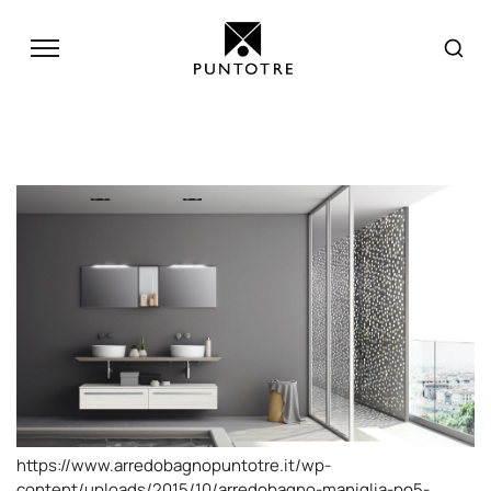
https://www.arredobagnopuntotre.it/wp-
content/uploads/2015/10/arredobagno-maniglia-po5-