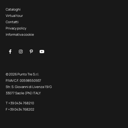
Cataloghi
Virtual tour
Contatti
Privacy policy
Informativa cookie
© 2026 Punto Tre S.r.l.
P.IVA/C.F. 00598550937
Str. S. Giovanni di Livenza 19/G
33077 Sacile (PN) ITALY
T +39 0434 768210
F +39 0434 768202