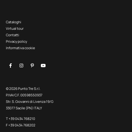
Cataloghi
Virtual tour
Contatti
Privacy policy
Informativa cookie
© 2026 Punto Tre S.r.l.
P.IVA/C.F. 00598550937
Str. S. Giovanni di Livenza 19/G
33077 Sacile (PN) ITALY
T +39 0434 768210
F +39 0434 768202