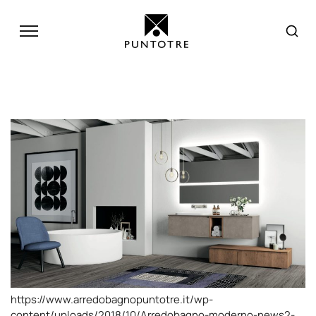
https://www.arredobagnopuntotre.it/wp-
content/uploads/2018/10/Arredobagno-moderno-news2-