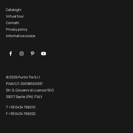
Cataloghi
Virtual tour
Contatti
Privacy policy
Informativa cookie
© 2026 Punto Tre S.r.l.
P.IVA/C.F. 00598550937
Str. S. Giovanni di Livenza 19/G
33077 Sacile (PN) ITALY
T +39 0434 768210
F +39 0434 768202