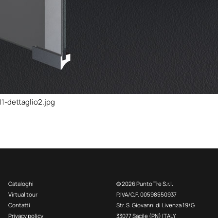
1-dettaglio2.jpg
Cataloghi
© 2026 Punto Tre S.r.l.
Virtual tour
P.IVA/C.F. 00598550937
Contatti
Str. S. Giovanni di Livenza 19/G
Privacy policy
33077 Sacile (PN) ITALY