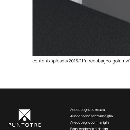
content/uploads/2016/11/arredobagno-gola-nw1
Arredo bagno su misura
Arredo bagno senza maniglia
Arredo bagno con maniglia
Bagni moderni e di design