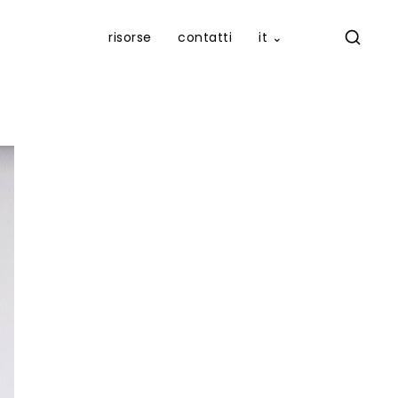
risorse
contatti
it ⌄