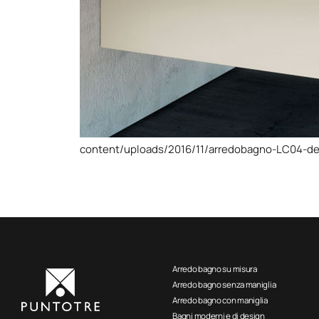
content/uploads/2016/11/arredobagno-LC04-det
Arredo bagno su misura
Arredo bagno senza maniglia
Arredo bagno con maniglia
Bagni moderni e di design