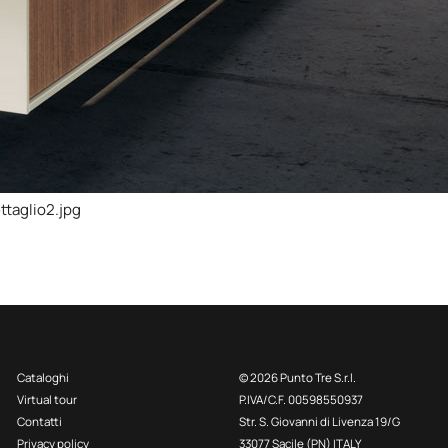
taglio2.jpg
Cataloghi
© 2026 Punto Tre S.r.l.
Virtual tour
P.IVA/C.F. 00598550937
Contatti
Str. S. Giovanni di Livenza 19/G
Privacy policy
33077 Sacile (PN) ITALY