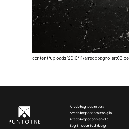
content/uploads/2016/11/arredobagno-art03-det
Arredo bagno su misura
Arredo bagno senza maniglia
Arredo bagno con maniglia
Bagni moderni e di design