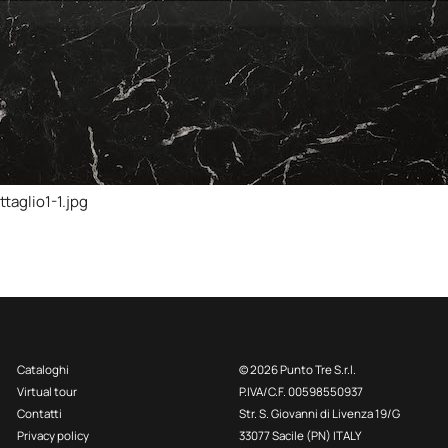
taglio1-1.jpg
Cataloghi
© 2026 Punto Tre S.r.l.
Virtual tour
P.IVA/C.F. 00598550937
Contatti
Str. S. Giovanni di Livenza 19/G
Privacy policy
33077 Sacile (PN) ITALY