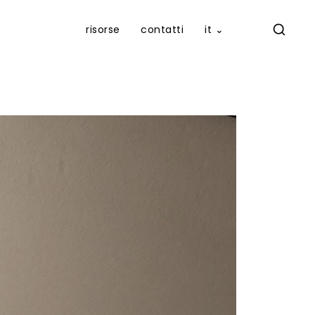
risorse
contatti
it ⌄