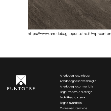
https://www.arredobagnopuntotre.it/wp-cont
Arredo bagno su misura
Arredo bagno senza maniglia
Arredo bagno con maniglia
Bagni moderni e di design
Mobili bagno a terra
Bagno lavanderia
Cura e manutenzione