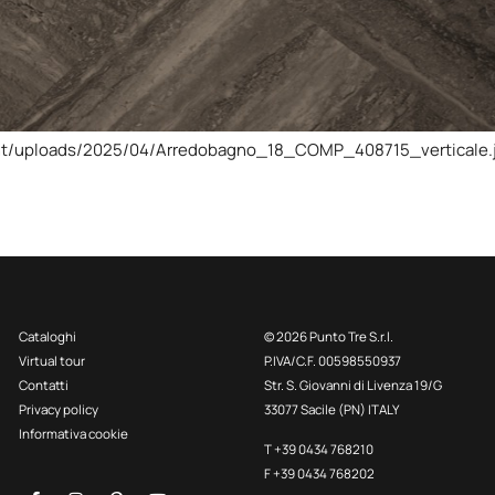
ent/uploads/2025/04/Arredobagno_18_COMP_408715_verticale.
Cataloghi
© 2026 Punto Tre S.r.l.
Virtual tour
P.IVA/C.F. 00598550937
Contatti
Str. S. Giovanni di Livenza 19/G
Privacy policy
33077 Sacile (PN) ITALY
Informativa cookie
T +39 0434 768210
F +39 0434 768202