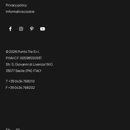
Privacy policy
Informativa cookie
© 2026 Punto Tre S.r.l.
P.IVA/C.F. 00598550937
Str. S. Giovanni di Livenza 19/G
33077 Sacile (PN) ITALY
T +39 0434 768210
F +39 0434 768202
EN
FR