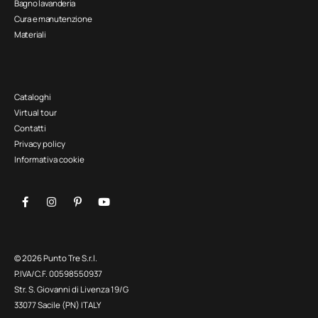
Bagno lavanderia
Cura e manutenzione
Materiali
Cataloghi
Virtual tour
Contatti
Privacy policy
Informativa cookie
© 2026 Punto Tre S.r.l.
P.IVA/C.F. 00598550937
Str. S. Giovanni di Livenza 19/G
33077 Sacile (PN) ITALY