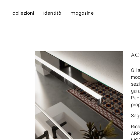
collezioni
identità
magazine
AC
Gli 
mode
sezi
gara
Punt
prop
Seg
Rice
ARR